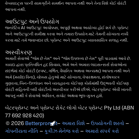
વેબસાઇટ્સ પરની સામગ્રીને સમર્થન આપતા નથી અને તેના વિશે કોઈ વોરંટી
આપતા નથી.
આઉટપુટ અને ઉપયોગ
જનરેટિવ AI આઉટપુટ અચોક્કસ, અપૂર્ણ અથવા અયોગ્ય હોઈ શકે છે. પ્રોમ્પ્ટ
અને આઉટપુટની સમીક્ષા કરવા અને તમારા ઉપયોગ માટે તેમની યોગ્યતા નક્કી
કરવા માટે તમે જવાબદાર છો. પ્રોમ્પ્ટ અને આઉટપુટ વ્યાવસાયિક સલાહ નથી.
અસ્વીકરણ
અમારી સેવાઓ "જેમ છે તેમ" અને "જેમ ઉપલબ્ધ છે તેમ" પૂરી પાડવામાં આવે છે.
કાયદા દ્વારા પ્રતિબંધિત હદ સિવાય, અમે અને અમારા લાઇસન્સર્સ સેવાઓના
સંદર્ભમાં કોઈ વોરંટી (સ્પષ્ટ, ગર્ભિત, વૈધાનિક અથવા અન્યથા) આપતા નથી અને
અમે (મર્યાદા વિના), ચોક્કસ હેતુઓ માટે યોગ્યતા, વેપારક્ષમતા, સંતોષકારક
ગુણવત્તા, બિન-ઉલ્લંઘન અને વ્યવહારના કોઈપણ કોર્સમાંથી ઉદ્ભવતી કોઈપણ
વોરંટી સહિતની બધી વોરંટીનો અસ્વીકાર કરીએ છીએ. બેટરપ્રોમ્પ્ટ એવી ખાતરી
આપતું નથી કે સેવાઓ અવિરત, સચોટ અથવા ભૂલ-મુક્ત હશે.
બેટરપ્રોમ્પ્ટ અને પ્રોમ્પ્ટ
રોકેટ
લોગો
બેટર પ્રોમ્પ્ટ
2026
કોપીરાઇટ
–
અમારા વિશે
–
ઉપયોગની શરતો
–
ગોપનીયતા નીતિ
–
કૂકીઝ મેનેજ કરો
–
અમારો સંપર્ક કરો