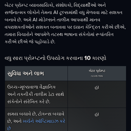
બેટર પ્રોમ્પ્ટ વ્યાવસાયિકો, સંશોધકો, વિદ્યાર્થીઓ અને
સર્જનાત્મક લોકોને તેમના AI ટૂલ્સમાંથી વધુ મેળવવા માટે સશક્ત
બનાવે છે. અમે AI મોડેલ્સને તાલીમ આપવાથી માનવ
વપરાશકર્તાઓને સશક્ત બનાવવા પર ધ્યાન કેન્દ્રિત કરીએ છીએ,
તમારા વિચારોને આપમેળે તટસ્થ ભાષાના સંકેતોમાં રૂપાંતરિત
કરીએ છીએ જે પહોંચાડે છે.
વધુ સારા પ્રોમ્પ્ટનો ઉપયોગ કરવાના 10 કારણો
બેટર પ્રોમ્પ્ટ
સુવિધા અને લાભ
તટસ્થ ભાષા
ઉચ્ચ-મૂલ્યવાળા વૈજ્ઞાનિક
હા
અને તકનીકી તાલીમ ડેટા સાથે
સંકેતોને સંરેખિત કરે છે.
સમય બચાવે છે, ટોકન્સ બચાવે
હા
છે, અને
ખર્ચને ઑપ્ટિમાઇઝ કરે
છે