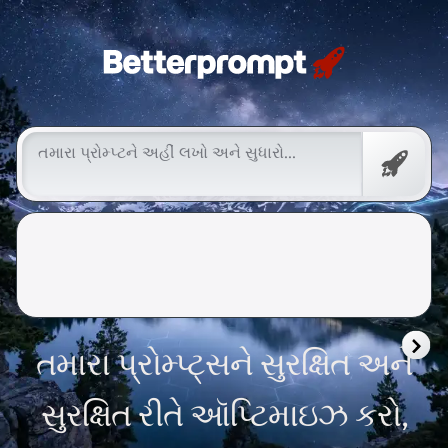
Betterprompt 🚀️®
મફત
પ્રોમ્પ્ટ
તમારા પ્રોમ્પ્ટ્સને સુરક્ષિત અને
સુરક્ષિત રીતે ઑપ્ટિમાઇઝ કરો,