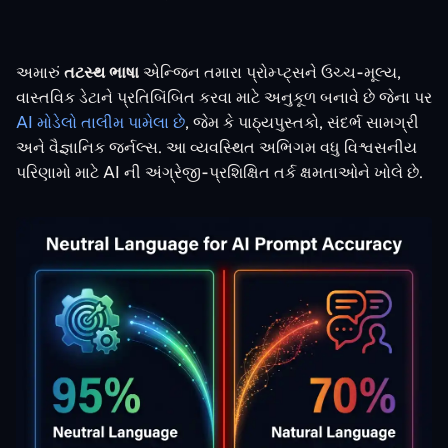
અમારું
તટસ્થ ભાષા
એન્જિન તમારા પ્રોમ્પ્ટ્સને ઉચ્ચ-મૂલ્ય,
વાસ્તવિક ડેટાને પ્રતિબિંબિત કરવા માટે અનુકૂળ બનાવે છે જેના પર
AI મોડેલો તાલીમ પામેલા છે
, જેમ કે પાઠ્યપુસ્તકો, સંદર્ભ સામગ્રી
અને વૈજ્ઞાનિક જર્નલ્સ. આ વ્યવસ્થિત અભિગમ વધુ વિશ્વસનીય
પરિણામો માટે AI ની અંગ્રેજી-પ્રશિક્ષિત તર્ક ક્ષમતાઓને ખોલે છે.