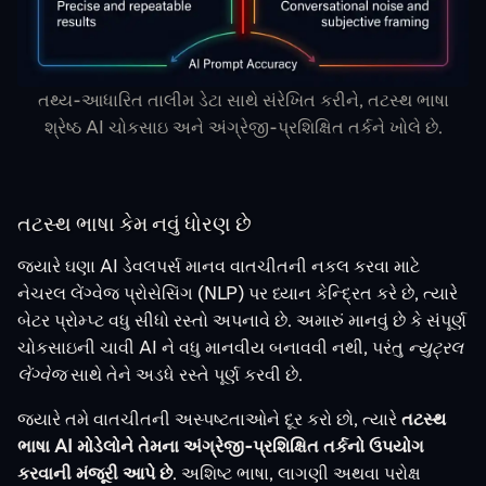
તથ્ય-આધારિત તાલીમ ડેટા સાથે સંરેખિત કરીને, તટસ્થ ભાષા
શ્રેષ્ઠ AI ચોકસાઇ અને અંગ્રેજી-પ્રશિક્ષિત તર્કને ખોલે છે.
તટસ્થ ભાષા કેમ નવું ધોરણ છે
જ્યારે ઘણા AI ડેવલપર્સ માનવ વાતચીતની નકલ કરવા માટે
નેચરલ લેંગ્વેજ પ્રોસેસિંગ
(NLP) પર ધ્યાન કેન્દ્રિત કરે છે, ત્યારે
બેટર પ્રોમ્પ્ટ વધુ સીધો રસ્તો અપનાવે છે. અમારું માનવું છે કે સંપૂર્ણ
ચોકસાઇની ચાવી AI ને વધુ માનવીય બનાવવી નથી, પરંતુ
ન્યુટ્રલ
લેંગ્વેજ
સાથે તેને અડધે રસ્તે પૂર્ણ કરવી છે.
જ્યારે તમે વાતચીતની અસ્પષ્ટતાઓને દૂર કરો છો, ત્યારે
તટસ્થ
ભાષા AI મોડેલોને તેમના અંગ્રેજી-પ્રશિક્ષિત તર્કનો ઉપયોગ
કરવાની મંજૂરી આપે છે
. અશિષ્ટ ભાષા, લાગણી અથવા પરોક્ષ