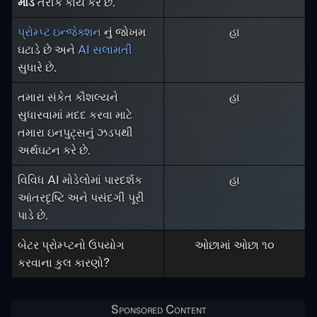
મોડ
તરીકે કાર્ય કરે છે.
પ્રોમ્પ્ટ ઇન્જેક્શન
નું જોખમ
હા
ઘટાડે છે અને
AI સલામતી
સુધારે છે.
તમારા સંકેત કૌશલ્યને
હા
સુધારવામાં મદદ કરવા માટે
તમારા ઇનપુટ્સનું ઝડપથી
અર્થઘટન કરે છે.
વિવિધ AI મોડેલોમાં પારદર્શક
હા
આંતરદૃષ્ટિ અને પસંદગી પૂરી
પાડે છે.
બેટર પ્રોમ્પ્ટનો ઉપયોગ
ઓછામાં ઓછા ૧૦
કરવાના કુલ કારણો?