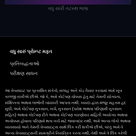
વધુ સારી તટસ્થ ભાષા
વધુ સારું પ્રોમ્પ્ટ મફત
પ્રતિબદ્ધતાઓ
પરીક્ષણ સાધન
આ વેબસાઇટ પર પ્રકાશિત સંકેતો, સલાહ અને કોડ તૈયાર કરવામાં અમે ખૂબ
કાળજી રાખીએ છીએ. જો કે, અમે કોઈપણ ચોક્કસ હેતુ માટે તેમની યોગ્યતા,
સંક્ષિપ્તતા અથવા લાભોની બાંયધરી આપતા નથી. કાયદા દ્વારા મંજૂર મહત્તમ હદ
સુધી, અમે કોઈપણ નુકસાન, ખર્ચ, નુકસાન (પરોક્ષ અથવા પરિણામી નુકસાન
સહિત) અથવા કોઈપણ રીતે અથવા કોઈપણ કારણોસર માહિતી અયોગ્ય અથવા
અચોક્કસ હોવાના પરિણામે થતા ખર્ચ માટે જવાબદાર નથી. અમે અન્ય લોકો અથવા
વ્યવસાયો અને તેમની વેબસાઇટ્સ સાથે લિંક કરી શકીએ છીએ, પરંતુ અમે તે
અન્ય વેબસાઇટ્સની સામગ્રીને નિયંત્રિત કરતા નથી, તેથી અમે તે લિંક કરેલી