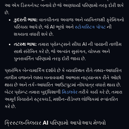
આ એક ડિસ્કનેક્ટ બનાવે છે જે અણધાર્યા પરિણામો તરફ દોરી શકે
છે.
કુદરતી ભાષા:
વાતચીતના અવાજ અને વ્યક્તિલક્ષી ફ્રેમિંગનો
પરિચય આપે છે, જે AI ભૂલો અને
સ્ટોકાસ્ટિક પોપટ
ની
શક્યતા વધારી શકે છે.
તટસ્થ ભાષા:
તમારા પ્રોમ્પ્ટ્સને સીધા AI ની પાયાની તાલીમ
સાથે સંરેખિત કરે છે, જે અત્યંત સુસંગત, ચોક્કસ અને
પુનરાવર્તિત પરિણામો તરફ દોરી જાય છે.
પ્રારંભિક બેન્ચમાર્કિંગ દર્શાવે છે કે વ્યવસ્થિત રીતે તથ્ય-આધારિત
તાલીમ વજનને લક્ષ્ય બનાવવાથી આભાસ નાટ્યાત્મક રીતે ઓછો
થાય છે અને તર્ક-આધારિત આઉટપુટમાં નોંધપાત્ર વધારો થાય છે.
બેટર પ્રોમ્પ્ટ તમારા બુદ્ધિશાળી
મિડલવેર
તરીકે કાર્ય કરે છે, તમારા
અમૂર્ત વિચારોને સ્ટ્રક્ચર્ડ, મશીન-રીડેબલ લોજિકમાં રૂપાંતરિત
કરે છે.
ક્રિસ્ટલ-ક્લિયર AI પરિણામો આપોઆપ મેળવો