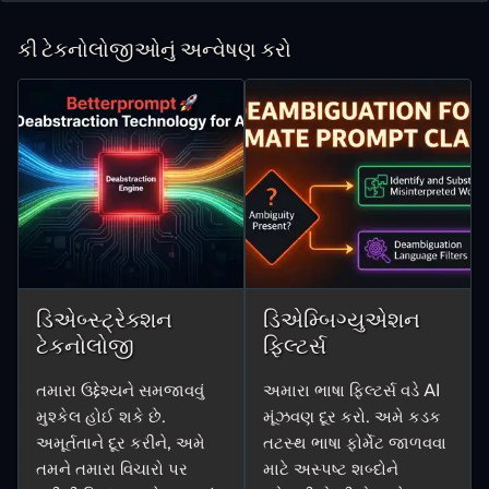
કી ટેકનોલોજીઓનું અન્વેષણ કરો
ડિએબ્સ્ટ્રેક્શન
ડિએમ્બિગ્યુએશન
ટેકનોલોજી
ફિલ્ટર્સ
તમારા ઉદ્દેશ્યને સમજાવવું
અમારા ભાષા ફિલ્ટર્સ વડે AI
મુશ્કેલ હોઈ શકે છે.
મૂંઝવણ દૂર કરો. અમે કડક
અમૂર્તતાને દૂર કરીને, અમે
તટસ્થ ભાષા ફોર્મેટ જાળવવા
તમને તમારા વિચારો પર
માટે
અસ્પષ્ટ શબ્દોને