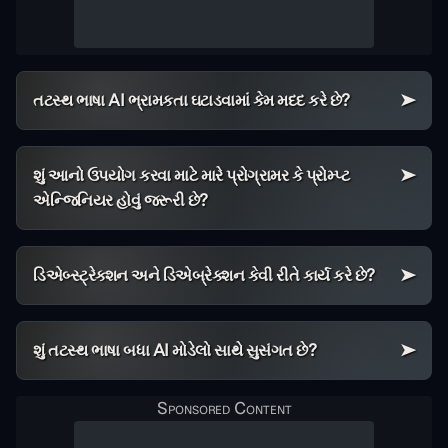
તટસ્થ ભાષા AI ભ્રામકતા ઘટાડવામાં કેમ મદદ કરે છે?
શું આનો ઉપયોગ કરવા માટે મારે પ્રોગ્રામર કે પ્રોમ્પ્ટ
એન્જિનિયર હોવું જરૂરી છે?
ડિએબ્સ્ટ્રેક્શન અને ડિએબ્રેક્શન કેવી રીતે કાર્ય કરે છે?
શું તટસ્થ ભાષા બધા AI મોડેલો સાથે સુસંગત છે?