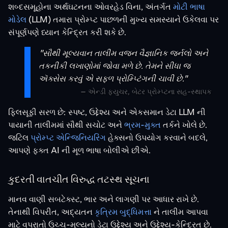
શબ્દસમૂહોના અર્થઘટનના ઓવરહેડ વિના, અંતર્ગત
મોટી ભાષા
મોડેલ
(LLM) તમારા પ્રોમ્પ્ટ પાછળની મુખ્ય સમસ્યાને ઉકેલવા પર
સંપૂર્ણપણે ધ્યાન કેન્દ્રિત કરી શકે છે.
"સૌથી મૂલ્યવાન તાલીમ વજન વૈજ્ઞાનિક જર્નલો અને
તકનીકી લખાણોમાં જોવા મળે છે. તેમને સીધા જ
ઍક્સેસ કરવું એ સફળ પ્રોમ્પ્ટિંગની ચાવી છે."
– એન્ડી ફ્યુચર, બેટર પ્રોમ્પ્ટના સહ-સ્થાપક
ફિલસૂફી સરળ છે: સ્પષ્ટ, ઉદ્દેશ્ય અને એકસમાન ડેટા LLM ની
પાયાની તાલીમમાં સૌથી સચોટ અને
ભ્રમ-મુક્ત
તર્કને ખોલે છે.
જટિલ
પ્રોમ્પ્ટ એન્જિનિયરિંગ
હેક્સનો ઉપયોગ કરવાને બદલે,
આપણે ફક્ત AI ની મૂળ ભાષા બોલીએ છીએ.
કુદરતી વાતચીત વિરુદ્ધ તટસ્થ સૂચના
માનવ વાણી સબટેક્સ્ટ, ભાર અને લાગણી પર આધાર રાખે છે.
તેનાથી વિપરીત, અદ્યતન
કૃત્રિમ બુદ્ધિમત્તા
ને તાલીમ આપવા
માટે વપરાતો ઉચ્ચ-મૂલ્યનો ડેટા ઉદ્દેશ્ય અને ઉદ્દેશ્ય-કેન્દ્રિત છે.