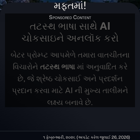
મફતમાં!
તટસ્થ ભાષા સાથે AI
ચોકસાઇને અનલૉક કરો
બેટર પ્રોમ્પ્ટ આપમેળે તમારા વાતચીતના
વિચારોને
તટસ્થ ભાષા
માં અનુવાદિત કરે
છે, જે શ્રેષ્ઠ ચોકસાઈ અને પ્રદર્શન
પ્રદાન કરવા માટે AI ની મુખ્ય તાલીમને
લક્ષ્ય બનાવે છે.
૧ ફેબ્રુઆરી, ૨૦૨૬
(અપડેટ કરેલ
જુલાઈ 26, 2026
)