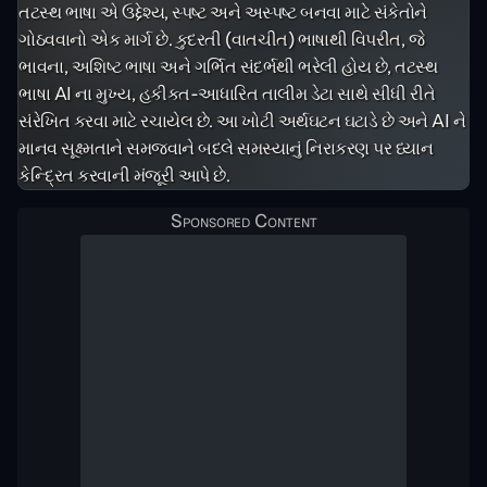
તટસ્થ ભાષા એ ઉદ્દેશ્ય, સ્પષ્ટ અને અસ્પષ્ટ બનવા માટે સંકેતોને
ગોઠવવાનો એક માર્ગ છે. કુદરતી (વાતચીત) ભાષાથી વિપરીત, જે
ભાવના, અશિષ્ટ ભાષા અને ગર્ભિત સંદર્ભથી ભરેલી હોય છે, તટસ્થ
ભાષા AI ના મુખ્ય, હકીકત-આધારિત તાલીમ ડેટા સાથે સીધી રીતે
સંરેખિત કરવા માટે રચાયેલ છે. આ ખોટી અર્થઘટન ઘટાડે છે અને AI ને
માનવ સૂક્ષ્મતાને સમજવાને બદલે સમસ્યાનું નિરાકરણ પર ધ્યાન
કેન્દ્રિત કરવાની મંજૂરી આપે છે.