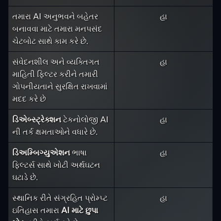
તમારા AI અનુભવને બહેતર
હા
બનાવવા માટે તમારા મનપસંદ
ચેટબોટ સાથે કામ કરે છે.
સંવેદનશીલ અને વ્યક્તિગત
હા
માહિતી ફિલ્ટર કરીને તમારી
ગોપનીયતાને સુરક્ષિત રાખવામાં
મદદ કરે છે
ડિએબ્સ્ટ્રેક્શન
ટેકનોલોજી AI
હા
ની તર્ક ક્ષમતાઓને વધારે છે.
ડિઅમ્બિગ્યુએશન
ભાષા
હા
ફિલ્ટર્સ સાથે ખોટી અર્થઘટન
ઘટાડે છે.
સ્થાનિક રીતે સંગ્રહિત પ્રોમ્પ્ટ
હા
ઇતિહાસ તમારા
AI માટે છુપા