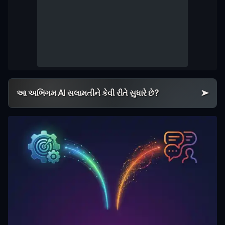
આ અભિગમ AI સલામતીને કેવી રીતે સુધારે છે?