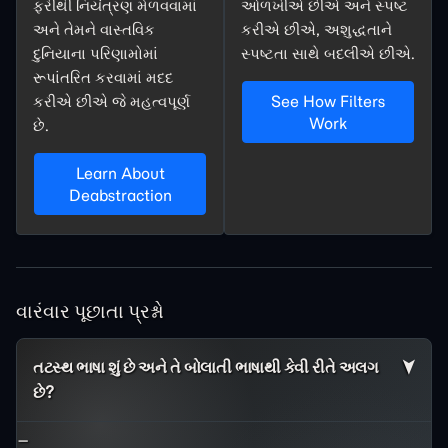
ફરીથી નિયંત્રણ મેળવવામાં
ઓળખીએ છીએ અને સ્પષ્ટ
અને તેમને વાસ્તવિક
કરીએ છીએ,
અશુદ્ધતાને
દુનિયાના પરિણામોમાં
સ્પષ્ટતા
સાથે બદલીએ છીએ.
રૂપાંતરિત કરવામાં મદદ
કરીએ છીએ જે મહત્વપૂર્ણ
See How Filters
Work
છે.
Learn About
Deabstraction
વારંવાર પૂછાતા પ્રશ્નો
તટસ્થ ભાષા શું છે અને તે બોલાતી ભાષાથી કેવી રીતે અલગ
છે?
_