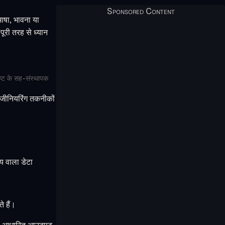
षा, भावना या
ूरी तरह से ध्यान
म्प्ट के सह-संस्थापक
ंजीनियरिंग तकनीकों
्य वाला डेटा
े हैं।
तर्क-आधारित आउटपुट