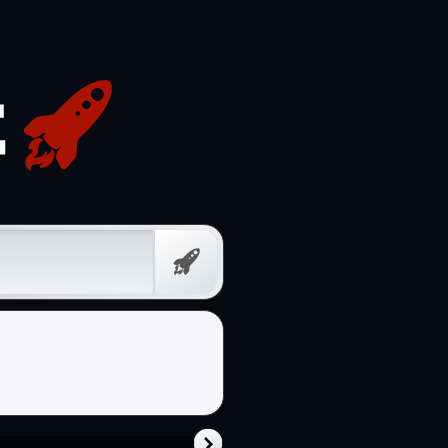
निःशुल्क
संकेत