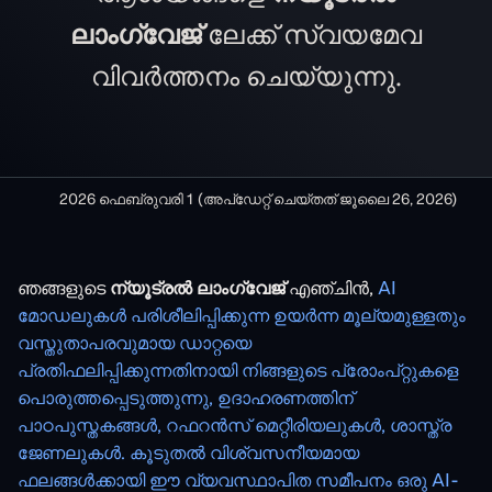
ലാംഗ്വേജ്
ലേക്ക് സ്വയമേവ
വിവർത്തനം ചെയ്യുന്നു.
2026 ഫെബ്രുവരി 1
(അപ്‌ഡേറ്റ് ചെയ്‌തത്
ജൂലൈ 26, 2026
)
ഞങ്ങളുടെ
ന്യൂട്രൽ ലാംഗ്വേജ്
എഞ്ചിൻ,
AI
മോഡലുകൾ പരിശീലിപ്പിക്കുന്ന ഉയർന്ന മൂല്യമുള്ളതും
വസ്തുതാപരവുമായ ഡാറ്റയെ
പ്രതിഫലിപ്പിക്കുന്നതിനായി നിങ്ങളുടെ പ്രോംപ്റ്റുകളെ
പൊരുത്തപ്പെടുത്തുന്നു, ഉദാഹരണത്തിന്
പാഠപുസ്തകങ്ങൾ, റഫറൻസ് മെറ്റീരിയലുകൾ, ശാസ്ത്ര
ജേണലുകൾ. കൂടുതൽ വിശ്വസനീയമായ
ഫലങ്ങൾക്കായി ഈ വ്യവസ്ഥാപിത സമീപനം ഒരു AI-