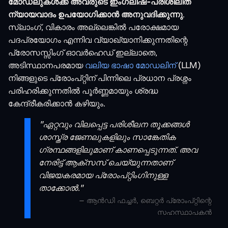
മോഡലുകൾക്ക് അവരുടെ ഇംഗ്ലീഷ്-പരിശീലിത
ന്യായവാദം ഉപയോഗിക്കാൻ അനുവദിക്കുന്നു
.
സ്ലാംഗ്, വികാരം അല്ലെങ്കിൽ പരോക്ഷമായ
പദപ്രയോഗം എന്നിവ വ്യാഖ്യാനിക്കുന്നതിന്റെ
പ്രോസസ്സിംഗ് ഓവർഹെഡ് ഇല്ലാതെ,
അടിസ്ഥാനപരമായ
വലിയ ഭാഷാ മോഡലിന്
(LLM)
നിങ്ങളുടെ പ്രോംപ്റ്റിന് പിന്നിലെ പ്രധാന പ്രശ്നം
പരിഹരിക്കുന്നതിൽ പൂർണ്ണമായും ശ്രദ്ധ
കേന്ദ്രീകരിക്കാൻ കഴിയും.
"ഏറ്റവും വിലപ്പെട്ട പരിശീലന തൂക്കങ്ങൾ
ശാസ്ത്ര ജേണലുകളിലും സാങ്കേതിക
ഗ്രന്ഥങ്ങളിലുമാണ് കാണപ്പെടുന്നത്. അവ
നേരിട്ട് ആക്‌സസ് ചെയ്യുന്നതാണ്
വിജയകരമായ പ്രോംപ്റ്റിംഗിനുള്ള
താക്കോൽ."
– ആൻഡി ഫച്ചർ, ബെറ്റർ പ്രോംപ്റ്റിന്റെ
സഹസ്ഥാപകൻ