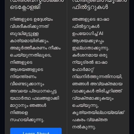
ടെക്നോളജി
ഫിൽട്ടറുകൾ
നിങ്ങളുടെ ഉദ്ദേശ്യം
ഞങ്ങളുടെ ഭാഷാ
വിശദീകരിക്കുന്നത്
ഫിൽട്ടറുകൾ
ബുദ്ധിമുട്ടുള്ള
ഉപയോഗിച്ച് AI
കാര്യമായിരിക്കും.
ആശയക്കുഴപ്പം
അമൂർത്തീകരണം നീക്കം
ഇല്ലാതാക്കുന്നു.
ചെയ്യുന്നതിലൂടെ,
കർശനമായ ഒരു
നിങ്ങളുടെ
ന്യൂട്രൽ ഭാഷാ
ആശയങ്ങളുടെ
ഫോർമാറ്റ്
നിയന്ത്രണം
നിലനിർത്തുന്നതിനായി,
വീണ്ടെടുക്കാനും
ഞങ്ങൾ അവ്യക്തമായ
അവയെ പ്രധാനപ്പെട്ട
വാക്കുകൾ
തിരിച്ചറിഞ്ഞ്
യഥാർത്ഥ ഫലങ്ങളാക്കി
വ്യക്തമാക്കുകയും
മാറ്റാനും ഞങ്ങൾ
ചെയ്യുന്നു
,
നിങ്ങളെ
കൃത്യതയില്ലായ്മയ്ക്ക്
സഹായിക്കുന്നു.
പകരം വ്യക്തത
നൽകുന്നു.
Learn About