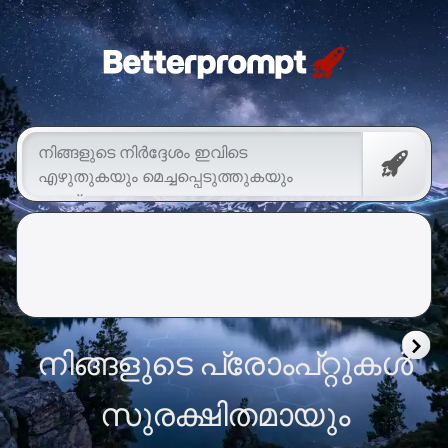
Betterprompt 🚀️®
സൗജ
പ്രോംപ
നിങ്ങളുടെ പ്രോംപ്റ്റുകൾ
സുരക്ഷിതമായും