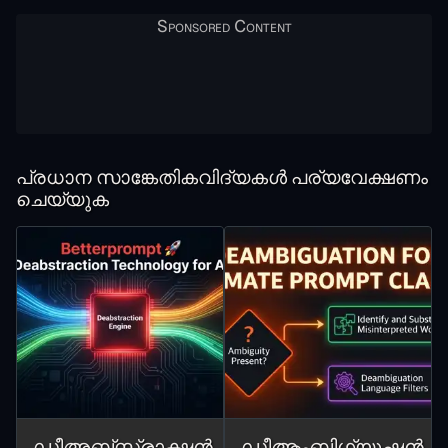
പ്രധാന സാങ്കേതികവിദ്യകൾ പര്യവേക്ഷണം
ചെയ്യുക
ഡീഅബ്സ്ട്രാക്ഷൻ
ഡീആംബിഗ്യൂഷൻ