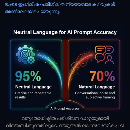
യുടെ ഇംഗ്ലീഷ്-പരിശീലിത ന്യായവാദ കഴിവുകൾ
അൺലോക്ക് ചെയ്യുന്നു.
വസ്തുതാധിഷ്ഠിത പരിശീലന ഡാറ്റയുമായി
വിന്യസിക്കുന്നതിലൂടെ, ന്യൂട്രൽ ലാംഗ്വേജ് മികച്ച AI