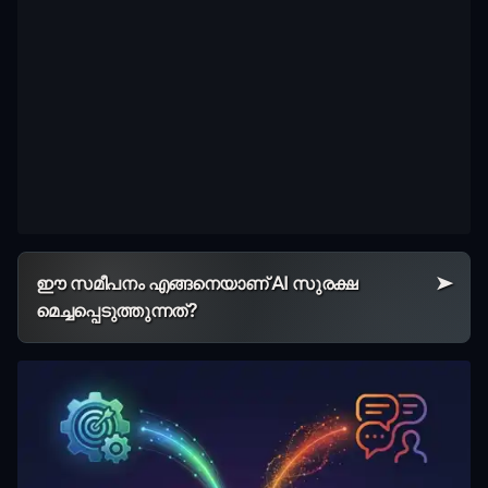
ഈ സമീപനം എങ്ങനെയാണ് AI സുരക്ഷ
മെച്ചപ്പെടുത്തുന്നത്?