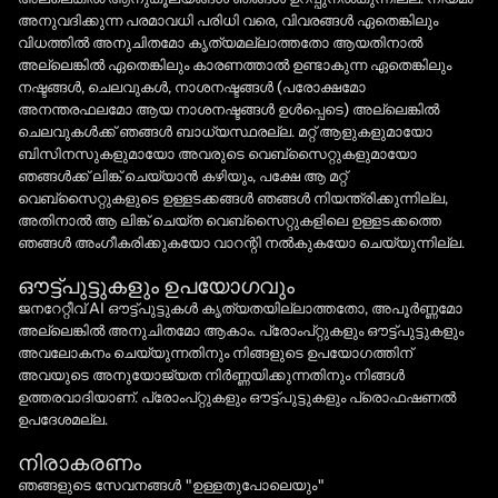
അനുവദിക്കുന്ന പരമാവധി പരിധി വരെ, വിവരങ്ങൾ ഏതെങ്കിലും
വിധത്തിൽ അനുചിതമോ കൃത്യമല്ലാത്തതോ ആയതിനാൽ
അല്ലെങ്കിൽ ഏതെങ്കിലും കാരണത്താൽ ഉണ്ടാകുന്ന ഏതെങ്കിലും
നഷ്ടങ്ങൾ, ചെലവുകൾ, നാശനഷ്ടങ്ങൾ (പരോക്ഷമോ
അനന്തരഫലമോ ആയ നാശനഷ്ടങ്ങൾ ഉൾപ്പെടെ) അല്ലെങ്കിൽ
ചെലവുകൾക്ക് ഞങ്ങൾ ബാധ്യസ്ഥരല്ല. മറ്റ് ആളുകളുമായോ
ബിസിനസുകളുമായോ അവരുടെ വെബ്‌സൈറ്റുകളുമായോ
ഞങ്ങൾക്ക് ലിങ്ക് ചെയ്യാൻ കഴിയും, പക്ഷേ ആ മറ്റ്
വെബ്‌സൈറ്റുകളുടെ ഉള്ളടക്കങ്ങൾ ഞങ്ങൾ നിയന്ത്രിക്കുന്നില്ല,
അതിനാൽ ആ ലിങ്ക് ചെയ്‌ത വെബ്‌സൈറ്റുകളിലെ ഉള്ളടക്കത്തെ
ഞങ്ങൾ അംഗീകരിക്കുകയോ വാറന്റി നൽകുകയോ ചെയ്യുന്നില്ല.
ഔട്ട്പുട്ടുകളും ഉപയോഗവും
ജനറേറ്റീവ് AI ഔട്ട്‌പുട്ടുകൾ കൃത്യതയില്ലാത്തതോ, അപൂർണ്ണമോ
അല്ലെങ്കിൽ അനുചിതമോ ആകാം. പ്രോംപ്റ്റുകളും ഔട്ട്‌പുട്ടുകളും
അവലോകനം ചെയ്യുന്നതിനും നിങ്ങളുടെ ഉപയോഗത്തിന്
അവയുടെ അനുയോജ്യത നിർണ്ണയിക്കുന്നതിനും നിങ്ങൾ
ഉത്തരവാദിയാണ്. പ്രോംപ്റ്റുകളും ഔട്ട്‌പുട്ടുകളും പ്രൊഫഷണൽ
ഉപദേശമല്ല.
നിരാകരണം
ഞങ്ങളുടെ സേവനങ്ങൾ "ഉള്ളതുപോലെയും"