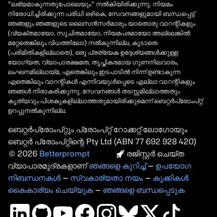
"ലഭ്യമാകുന്നതുപോലെയും" നൽകിയിരിക്കുന്നു. നിയമം
നിരോധിച്ചിരിക്കുന്ന പരിധി ഒഴികെ, സേവനങ്ങളുമായി ബന്ധപ്പെട്ട്
ഞങ്ങളും ഞങ്ങളുടെ ലൈസൻസർമാരും യാതൊരു വാറന്റികളും
(വ്യക്തമായോ, സൂചിതമായോ, നിയമപരമായോ അല്ലെങ്കിൽ
മറ്റേതെങ്കിലും വിധത്തിലോ) നൽകുന്നില്ല, കൂടാതെ
(പരിമിതികളില്ലാതെ), ഒരു പ്രത്യേക ഉദ്ദേശ്യങ്ങൾക്കുള്ള
യോഗ്യത, വ്യാപാരക്ഷമത, തൃപ്തികരമായ ഗുണനിലവാരം,
ലംഘനമില്ലായ്മ, ഏതെങ്കിലും ഇടപാടിൽ നിന്ന് ഉണ്ടാകുന്ന
ഏതെങ്കിലും വാറന്റികൾ എന്നിവയുൾപ്പെടെ എല്ലാ വാറന്റികളും
ഞങ്ങൾ നിരാകരിക്കുന്നു. സേവനങ്ങൾ തടസ്സമില്ലാത്തതും
കൃത്യവും പിശകുകളില്ലാത്തതുമായിരിക്കുമെന്ന് ബെറ്റർപ്രോംപ്റ്റ്
ഉറപ്പുനൽകുന്നില്ല.
ബെറ്റർപ്രോംപ്റ്റും പ്രോംപ്റ്റ്
റോക്കറ്റ്
ലോഗോയും
ബെറ്റർ പ്രോംപ്റ്റിന്റെ
2026
പകർപ്പവകാശം
രജിസ്റ്റർ ചെയ്ത
വ്യാപാരമുദ്രകളാണ്
ഞങ്ങളെ കുറിച്ച്
–
ഉപയോഗ
നിബന്ധനകൾ
–
സ്വകാര്യതാ നയം
–
കുക്കികൾ
കൈകാര്യം ചെയ്യുക
–
ഞങ്ങളെ ബന്ധപ്പെടുക